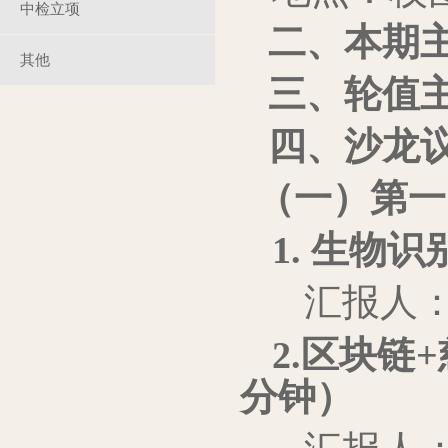
中检立项
二、本期
其他
三、轮值
四、沙龙
（一）第一
1.
生物识
汇报人
2.
区块链+
分钟）