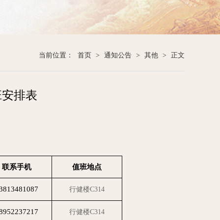
当前位置：
首页
>
通知公告
>
其他
>
正文
班安排表
联系手机
值班地点
3813481087
行健楼
C314
8952237217
行健楼
C314